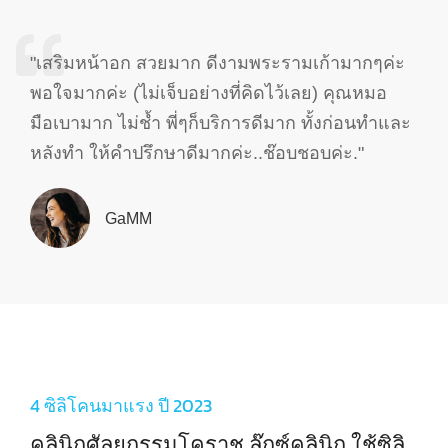
"เสริมหน้าอก สวยมาก ดีงามพระรามเก้ามากๆค่ะ
พอใจมากค่ะ (ไม่เจ็บอย่างที่คิดไว้เลย) คุณหมอ
มือเบามาก ไม่ช้ำ พี่ๆก็บริการดีมาก ทั้งก่อนทำและ
หลังทำ ให้คำปรึกษาดีมากค่ะ..ช๊อบชอบค่ะ."
GaMM
4 ซิลิโคนมาแรง ปี 2023
คลินิกศัลยกรรมโคราช ลุ๊กซ์คลินิก ใช้ซิลิ