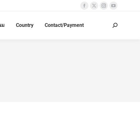
นม
Country
Contact/Payment