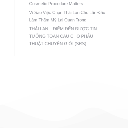
Cosmetic Procedure Matters
Vì Sao Việc Chọn Thái Lan Cho Lần Đầu
Làm Thẩm Mỹ Lại Quan Trọng
THÁI LAN – ĐIỂM ĐẾN ĐƯỢC TIN
TƯỞNG TOÀN CẦU CHO PHẪU
THUẬT CHUYỂN GIỚI (SRS)