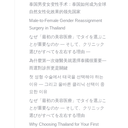
泰国男变女变性手术：泰国如何成为全球
自然女性化效果的领先国家
Male-to-Female Gender Reassignment
Surgery in Thailand
なぜ「最初の美容医療」でタイを選ぶこ
とが重要なのか ― そして、クリニック
選びがすべてを左右する理由 ―
為什麼第一次做醫美就選擇泰國很重要—
而選對診所更是關鍵
첫 성형 수술에서 태국을 선택해야 하는
이유 — 그리고 올바른 클리닉 선택이 중
요한 이유
なぜ「最初の美容医療」でタイを選ぶこ
とが重要なのか ― そして、クリニック
選びがすべてを左右する理由
Why Choosing Thailand for Your First