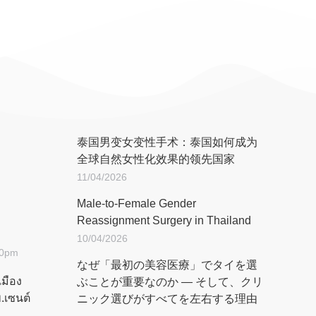
泰国男变女变性手术：泰国如何成为
全球自然女性化效果的领先国家
11/04/2026
Male-to-Female Gender
Reassignment Surgery in Thailand
10/04/2026
.00pm
なぜ「最初の美容医療」でタイを選
เมือง
ぶことが重要なのか ― そして、クリ
.เซนต์
ニック選びがすべてを左右する理由
―