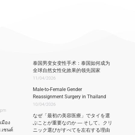
泰国男变女变性手术：泰国如何成为
全球自然女性化效果的领先国家
11/04/2026
Male-to-Female Gender
Reassignment Surgery in Thailand
10/04/2026
00pm
なぜ「最初の美容医療」でタイを選
เมือง
ぶことが重要なのか ― そして、クリ
.เซนต์
ニック選びがすべてを左右する理由