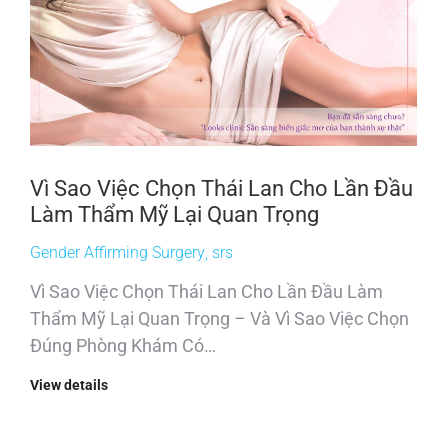
Vì Sao Việc Chọn Thái Lan Cho Lần Đầu
Làm Thẩm Mỹ Lại Quan Trọng
Gender Affirming Surgery
,
srs
Vì Sao Việc Chọn Thái Lan Cho Lần Đầu Làm
Thẩm Mỹ Lại Quan Trọng – Và Vì Sao Việc Chọn
Đúng Phòng Khám Có…
View details