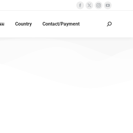
นม
Country
Contact/Payment