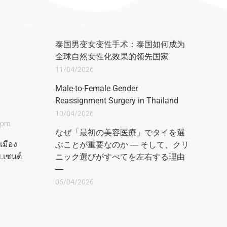
泰国男变女变性手术：泰国如何成为
全球自然女性化效果的领先国家
11/04/2026
Male-to-Female Gender
Reassignment Surgery in Thailand
10/04/2026
00pm
なぜ「最初の美容医療」でタイを選
เมือง
ぶことが重要なのか ― そして、クリ
.เซนต์
ニック選びがすべてを左右する理由
―
06/04/2026