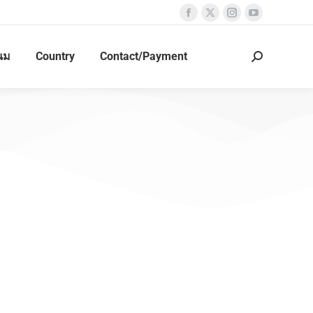
นม
Country
Contact/Payment