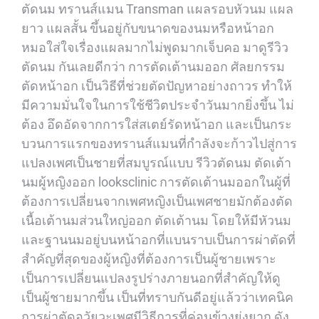
ตัดนม ทรานส์แมน Transman แผลรอบหัวนม แผล
ยาว แผลสั้น ขึ้นอยู่กับขนาดของนมหรือหน้าอก
หมอใส่ใจเรื่องแผลมากไม่พูดมากเจ็บคอ มาดูรีวิว
ตัดนม กันเลยดีกว่า การตัดเต้านมออก ศัลยกรรม
ตัดหน้าอก เป็นวิธีที่ช่วยตัดปัญหาอย่างถาวร ทำให้
มีความมั่นใจในการใช้ชีวิตประจำวันมากยิ่งขึ้น ไม่
ต้อง อึดอัดจากการใส่สเตย์รัดหน้าอก และเป็นกระ
บวนการแรกของทรานส์แมนที่กำลังจะก้าวไปสู่การ
แปลงเพศเป็นชายที่สมบูรณ์แบบ รีวิวตัดนม ตัดเต้า
นมผู้หญิงออก looksclinic การตัดเต้านมออกในผู้ที่
ต้องการเปลี่ยนจากเพศหญิงเป็นเพศชายมักต้องตัด
เนื้อเต้านมส่วนใหญ่ออก ตัดเต้านม โดยให้มีหัวนม
และฐานนมอยู่บนหน้าอกที่แบนราบเป็นการผ่าตัดที่
สำคัญที่สุดของผู้หญิงที่ต้องการเป็นผู้ชายเพราะ
เป็นการเปลี่ยนแปลงรูปร่างภายนอกที่สำคัญให้ดู
เป็นผู้ชายมากขึ้น เป็นที่ทราบกันดีอยู่แล้วว่าเทคนิค
การผ่าตัดอวัยวะเพศมีวิธีการที่ค่อนข้างยุ่งยาก ดัง