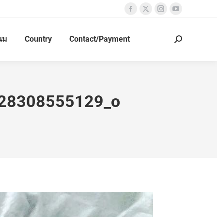
นม
Country
Contact/Payment
28308555129_o