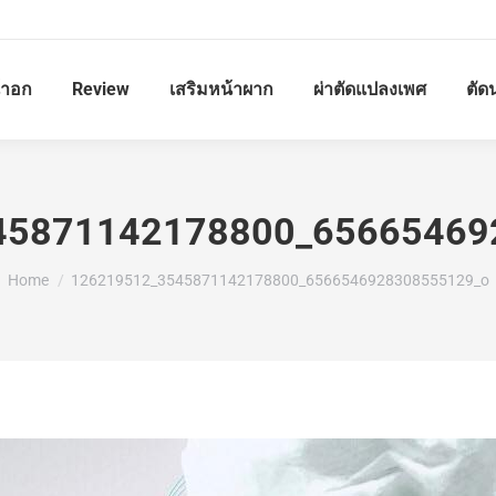
้าอก
Review
เสริมหน้าผาก
ผ่าตัดแปลงเพศ
ตัด
45871142178800_65665469
You are here:
Home
126219512_3545871142178800_6566546928308555129_o